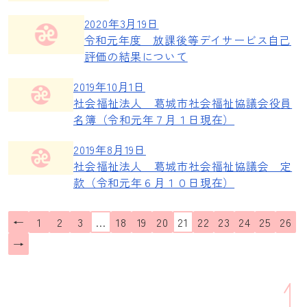
2020年3月19日
令和元年度 放課後等デイサービス自己
評価の結果について
2019年10月1日
社会福祉法人 葛城市社会福祉協議会役員
名簿（令和元年７月１日現在）
2019年8月19日
社会福祉法人 葛城市社会福祉協議会 定
款（令和元年６月１０日現在）
←
1
2
3
…
18
19
20
21
22
23
24
25
26
→